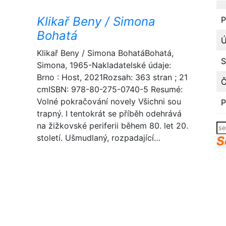
Klikař Beny / Simona
P
Bohatá
Ú
Klikař Beny / Simona BohatáBohatá,
S
Simona, 1965-Nakladatelské údaje:
Brno : Host, 2021Rozsah: 363 stran ; 21
Č
cmISBN: 978-80-275-0740-5 Resumé:
Volné pokračování novely Všichni sou
P
trapný. I tentokrát se příběh odehrává
na žižkovské periferii během 80. let 20.
Hl
století. Ušmudlaný, rozpadající…
S