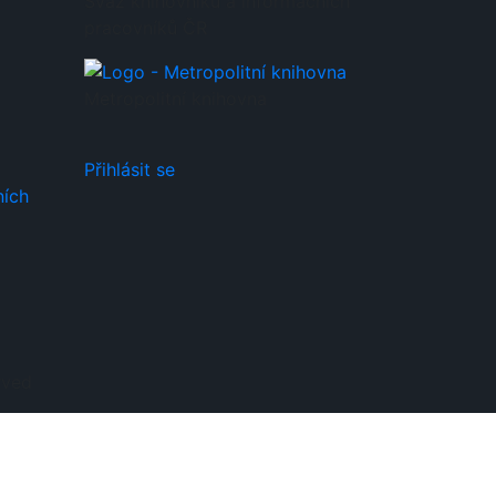
a
Svaz knihovníků a informačních
pracovníků ČR
Metropolitní knihovna
Přihlásit se
ních
rved