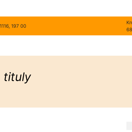
Kn
1116, 197 00
6
tituly