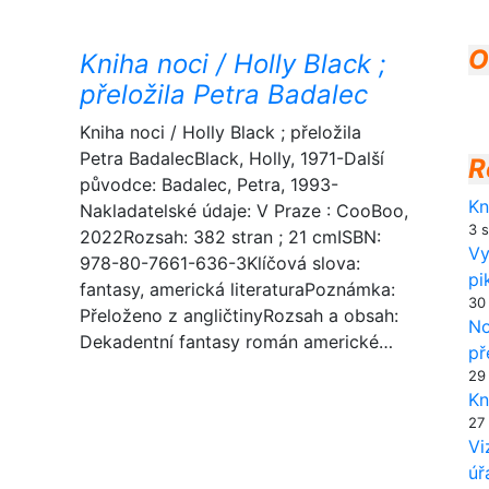
O
Kniha noci / Holly Black ;
přeložila Petra Badalec
Kniha noci / Holly Black ; přeložila
Petra BadalecBlack, Holly, 1971-Další
R
původce: Badalec, Petra, 1993-
Kn
Nakladatelské údaje: V Praze : CooBoo,
3 
2022Rozsah: 382 stran ; 21 cmISBN:
Vy
978-80-7661-636-3Klíčová slova:
pi
fantasy, americká literaturaPoznámka:
30
Přeloženo z angličtinyRozsah a obsah:
No
Dekadentní fantasy román americké…
př
29
Kn
27
Vi
úř