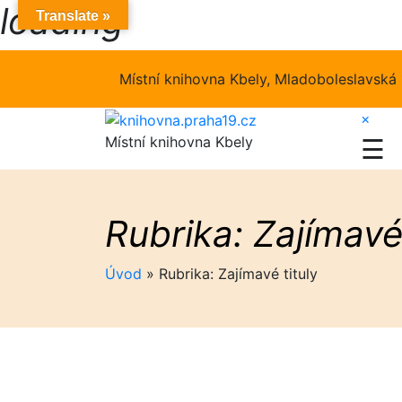
loading
Skip
Translate »
to
content
Místní knihovna Kbely, Mladoboleslavská 
×
Místní knihovna Kbely
☰
Rubrika:
Zajímavé 
Úvod
»
Rubrika: Zajímavé tituly