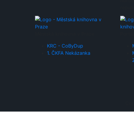
Národ
repub
Městská knihovna v Praze
Portá
KRC - CoByDup
1. ČKFA Nekázanka
Cop