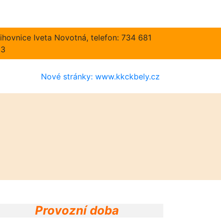
ihovnice Iveta Novotná, telefon: 734 681
83
Nové stránky: www.kkckbely.cz
Provozní doba