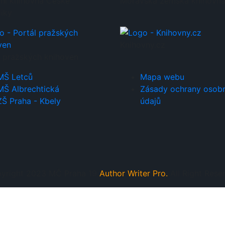
ní knihovna České
Moravská zemská knihovn
liky
Knihovny.cz
l pražských knihoven
MŠ Letců
Mapa webu
MŠ Albrechtická
Zásady ochrany osob
ZŠ Praha - Kbely
údajů
yright 2023 MČ Praha 19
Author Writer Pro.
All Right Rese