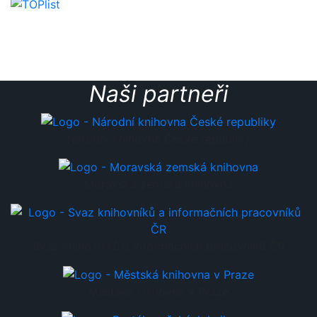
Naši partneři
Národní knihovna České republiky
Moravská zemská knihovna
Svaz knihovníků a informačních pracovníků ČR
Městská knihovna v Praze