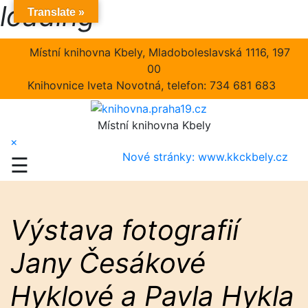
loading
Skip
Translate »
to
content
Místní knihovna Kbely, Mladoboleslavská 1116, 197
00
Knihovnice Iveta Novotná, telefon: 734 681 683
Místní knihovna Kbely
×
Nové stránky: www.kkckbely.cz
☰
Výstava fotografií
Jany Česákové
Hyklové a Pavla Hykla